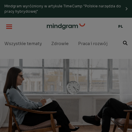
Mindgram wyróżniony w artykule TimeCamp "Polskie narzędzia do
pracy hybrydowej"
PL
Wszystkie tematy
Zdrowie
Praca i rozwój
Well-b