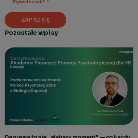
Prywatności.*
*
Pozostałe wpisy
Depresja to nie „słabszy moment” — co każdy