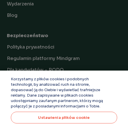
Wydarzenia
Blog
Bezpieczeństwo
Polityka prywatności
Regulamin platformy Mindgram
Dla kandydatów – RODO
Korzystamy z plików cookies i podobnych
Dokumenty
technologii, by analizować ruch na stronie,
dopasować ją do Ciebie i wyświetlać trafniejsze
Ustawienia plików cookie
reklamy. Dane zapisywane w plikach cookies
udostępniamy zaufanym partnerom, którzy mogą
połączyć je z posiadanymi informacjami o Tobie.
Ustawienia plików cookie